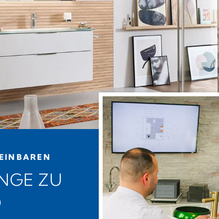
EINBAREN
ANGE ZU
D