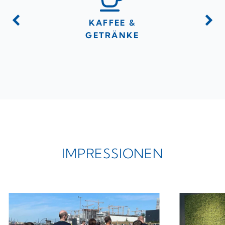
PARKEN
KAFFEE &
GER
GETRÄNKE
ARBEI
IMPRESSIONEN