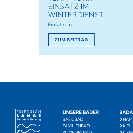
EINSATZ IM
WINTERDIENST
Einfahrt frei!
ZUM BEITRAG
UNSERE BÄDER
BADA
BASICBAD
HAM
FAMILIENBAD
KIEL
KOMFORTBAD
ITZE